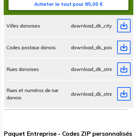
l
Acheter le tout pour 85,00 €
Villes danoises
download_dk_city.zip
Codes postaux danois
download_dk_postcode.zip
Rues danoises
download_dk_street.zip
Rues et numéros de rue
download_dk_streetnumber.z
danois
Paquet Entreprise - Codes ZIP personnalisés