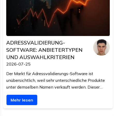
ADRESSVALIDIERUNG-
SOFTWARE: ANBIETERTYPEN
UND AUSWAHLKRITERIEN
2026-07-25
Der Markt für Adressvalidierungs-Software ist
unübersichtlich, weil sehr unterschiedliche Produkte
unter demselben Namen verkauft werden. Dieser
Artikel sortiert die Anbietertypen, nennt die Kriterien,
Mehr lesen
die in der Praxis den Ausschlag geben, und sagt, wann
eine reine API die günstigere Antwort ist.