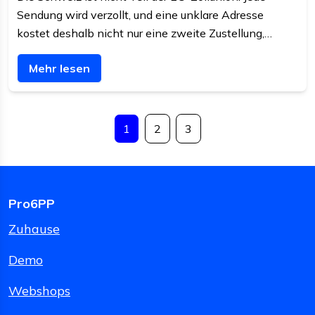
Sendung wird verzollt, und eine unklare Adresse
kostet deshalb nicht nur eine zweite Zustellung,
sondern eine gescheiterte Zollabfertigung. Dieser
Mehr lesen
Beitrag erklärt, was daran anders ist und welche
Formularfehler am teuersten sind.
1
2
3
Pro6PP
Zuhause
Demo
Webshops