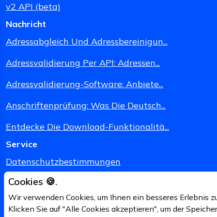
v2 API (beta)
Nachricht
Adressabgleich Und Adressbereinigun...
Adressvalidierung Per API: Adressen...
Adressvalidierung-Software: Anbiete...
Anschriftenprüfung: Was Die Deutsch...
Entdecke Die Download-Funktionalitä...
Service
Datenschutzbestimmungen
Cookies 🍪.
Allgemeine Bedingungen und Konditionen
Wir verwenden Cookies, um Ihnen ein besseres Erlebnis zu
Impressum
Klicken Sie auf "Alle Cookies akzeptieren", um der Speicher