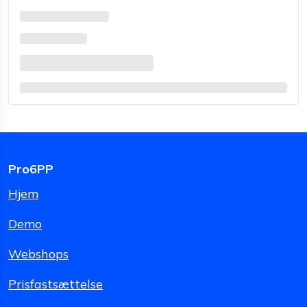
Pro6PP
Hjem
Demo
Webshops
Prisfastsættelse