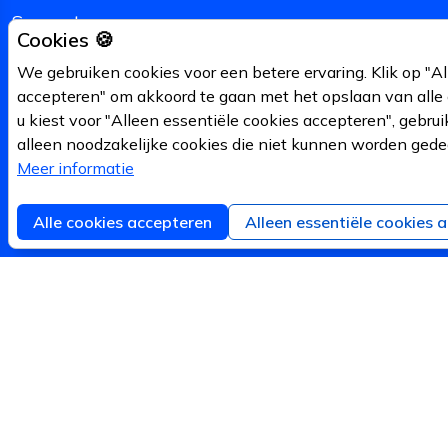
Support
Cookies 🍪
Over Ons
We gebruiken cookies voor een betere ervaring. Klik op "Al
accepteren" om akkoord te gaan met het opslaan van alle 
Status en uptime
u kiest voor "Alleen essentiële cookies accepteren", gebru
API
alleen noodzakelijke cookies die niet kunnen worden gede
Meer informatie
Changelog
Alle cookies accepteren
Alleen essentiële cookies 
API uitfaseringen
Stappenplan
Ontwikkelaar
Webshop Integratie
v2 API (beta)
Nieuws