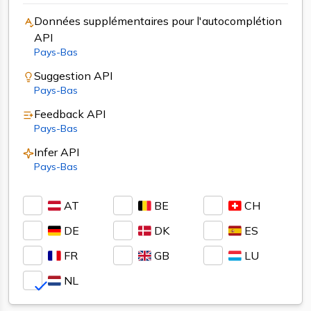
Données supplémentaires pour l'autocomplétion
API
Pays-Bas
Suggestion
API
Pays-Bas
Feedback
API
Pays-Bas
Infer
API
Pays-Bas
AT
BE
CH
DE
DK
ES
FR
GB
LU
NL